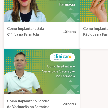
começar"
para ter esses 
A
Clinicarx
preparou uma ve
Como Implantar a Sala
Como Implanta
curso online sobre co
10 horas
Clínica na Farmácia
Rápidos na Fa
farmacêu
Como Implantar o Serviço
20 horas
de Vacinação na Farmácia