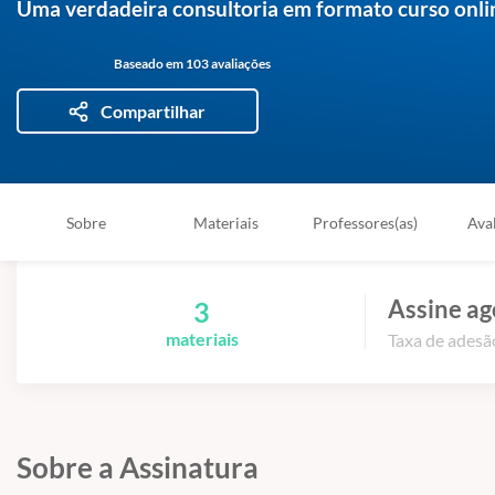
Uma verdadeira consultoria em formato curso onli
Baseado em 103 avaliações
Compartilhar
Sobre
Materiais
Professores(as)
Ava
Assine ag
3
materiais
Taxa de adesão
Sobre a Assinatura