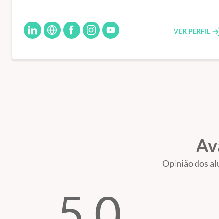
Cursos
VER PERFIL
2
Ace
Av
Opinião dos al
Você está pensando em mont
5.0
uma sala clínica, mas se vê