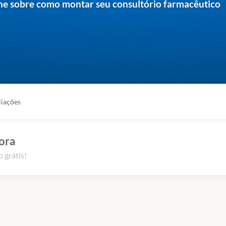
ne sobre como montar seu consultório farmacêutico
liações
ora
 grátis!