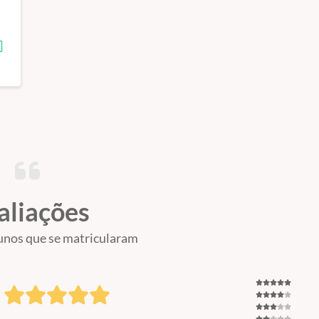
Aulas
Nacional
4 horas
sso Limitado
aliações
unos que se matricularam
ar