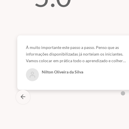
diante de inúmeras objeções.
Tem muitas dúvidas relacionadas de
como montar o projeto, de quais
documentações são necessárias,
Ã muito importante este passo a passo. Penso que as
tributação?
informações disponibilizadas já norteiam os iniciantes.
Dificuldades em relação a parte
Vamos colocar em prática todo o aprendizado e colher
os frutos!.
legislativa
Nilton Oliveira da Silva
Não sabe como deve ser a infraestrutur
Não sabe nem como começar